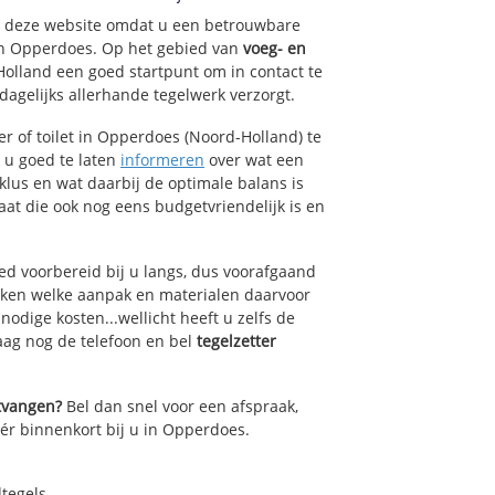
op deze website omdat u een betrouwbare
van Opperdoes. Op het gebied van
voeg- en
Holland een goed startpunt om in contact te
agelijks allerhande tegelwerk verzorgt.
r of toilet in Opperdoes (Noord-Holland) te
k u goed te laten
informeren
over wat een
lklus en wat daarbij de optimale balans is
at die ook nog eens budgetvriendelijk is en
ed voorbereid bij u langs, dus voorafgaand
oken welke aanpak en materialen daarvoor
odige kosten...wellicht heeft u zelfs de
daag nog de telefoon en bel
tegelzetter
ntvangen?
Bel dan snel voor een afspraak,
éér binnenkort bij u in Opperdoes.
dtegels