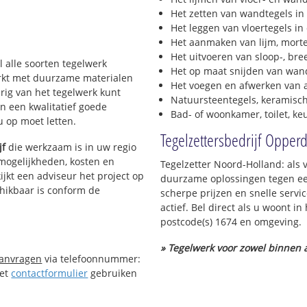
Het zetten van wandtegels in
Het leggen van vloertegels in
Het aanmaken van lijm, morte
Het uitvoeren van sloop-, bre
l alle soorten tegelwerk
Het op maat snijden van wand
werkt met duurzame materialen
Het voegen en afwerken van a
urig van het tegelwerk kunt
Natuursteentegels, keramisch
n een kwalitatief goede
Bad- of woonkamer, toilet, k
 u op moet letten.
Tegelzettersbedrijf Opper
jf
die werkzaam is in uw regio
 mogelijkheden, kosten en
Tegelzetter Noord-Holland: als
ijkt een adviseur het project op
duurzame oplossingen tegen een
chikbaar is conform de
scherpe prijzen en snelle servi
actief. Bel direct als u woont 
postcode(s) 1674 en omgeving.
» Tegelwerk voor zowel binnen a
aanvragen
via telefoonnummer:
Het
contactformulier
gebruiken