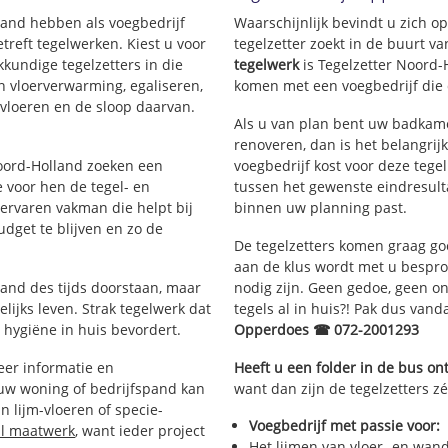
lland hebben als voegbedrijf
Waarschijnlijk bevindt u zich 
reft tegelwerken. Kiest u voor
tegelzetter zoekt in de buurt 
kkundige tegelzetters in die
tegelwerk
is Tegelzetter Noord-
an vloerverwarming, egaliseren,
komen met een voegbedrijf die d
rvloeren en de sloop daarvan.
Als u van plan bent uw badkame
renoveren, dan is het belangrij
Noord-Holland zoeken een
voegbedrijf kost voor deze tege
 voor hen de tegel- en
tussen het gewenste eindresulta
rvaren vakman die helpt bij
binnen uw planning past.
dget te blijven en zo de
De tegelzetters komen graag go
aan de klus wordt met u bespr
tand des tijds doorstaan, maar
nodig zijn. Geen gedoe, geen onn
lijks leven. Strak tegelwerk dat
tegels al in huis?! Pak dus van
 hygiëne in huis bevordert.
Opperdoes ☎ 072-2001293
er informatie en
Heeft u een folder in de bus o
 uw woning of bedrijfspand kan
want dan zijn de tegelzetters z
 lijm-vloeren of specie-
Voegbedrijf met passie voor:
al maatwerk
, want ieder project
Het lijmen van vloer- en wan