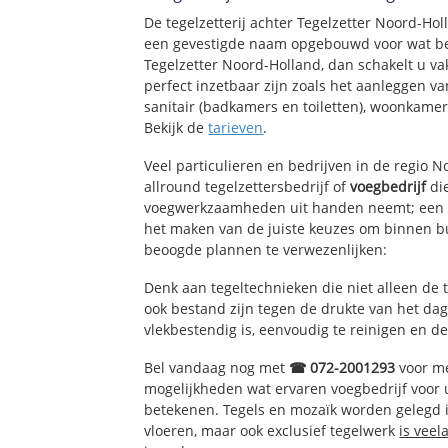
De tegelzetterij achter Tegelzetter Noord-Ho
een gevestigde naam opgebouwd voor wat bet
Tegelzetter Noord-Holland, dan schakelt u va
perfect inzetbaar zijn zoals het aanleggen v
sanitair (badkamers en toiletten), woonkame
Bekijk de
tarieven
.
Veel particulieren en bedrijven in de regio 
allround tegelzettersbedrijf of
voegbedrijf
die
voegwerkzaamheden uit handen neemt; een e
het maken van de juiste keuzes om binnen bu
beoogde plannen te verwezenlijken:
Denk aan tegeltechnieken die niet alleen de 
ook bestand zijn tegen de drukte van het dage
vlekbestendig is, eenvoudig te reinigen en de
Bel vandaag nog met
☎ 072-2001293
voor me
mogelijkheden wat ervaren voegbedrijf voor
betekenen. Tegels en mozaïk worden gelegd in
vloeren, maar ook exclusief tegelwerk
is veel