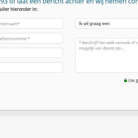
93 of laat een bericht achter en wij nemen co
ulier hieronder in:
Uw g