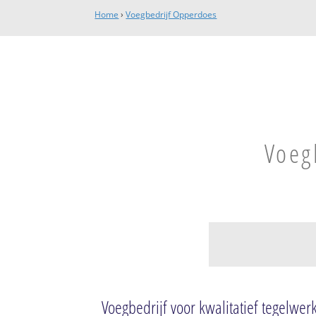
Home
›
Voegbedrijf Opperdoes
Voeg
Opperdoes
Opperdoes
Voegbedrijf voor kwalitatief tegelwer