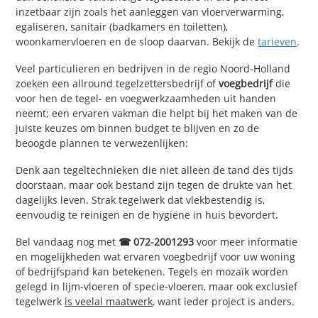
inzetbaar zijn zoals het aanleggen van vloerverwarming,
egaliseren, sanitair (badkamers en toiletten),
woonkamervloeren en de sloop daarvan. Bekijk de
tarieven
.
Veel particulieren en bedrijven in de regio Noord-Holland
zoeken een allround tegelzettersbedrijf of
voegbedrijf
die
voor hen de tegel- en voegwerkzaamheden uit handen
neemt; een ervaren vakman die helpt bij het maken van de
juiste keuzes om binnen budget te blijven en zo de
beoogde plannen te verwezenlijken:
Denk aan tegeltechnieken die niet alleen de tand des tijds
doorstaan, maar ook bestand zijn tegen de drukte van het
dagelijks leven. Strak tegelwerk dat vlekbestendig is,
eenvoudig te reinigen en de hygiëne in huis bevordert.
Bel vandaag nog met
☎ 072-2001293
voor meer informatie
en mogelijkheden wat ervaren voegbedrijf voor uw woning
of bedrijfspand kan betekenen. Tegels en mozaïk worden
gelegd in lijm-vloeren of specie-vloeren, maar ook exclusief
tegelwerk
is veelal maatwerk
, want ieder project is anders.