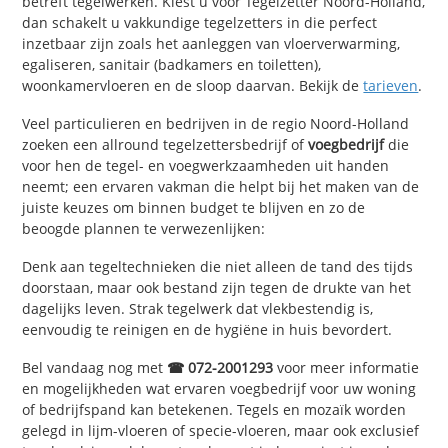
betreft tegelwerken. Kiest u voor Tegelzetter Noord-Holland,
dan schakelt u vakkundige tegelzetters in die perfect
inzetbaar zijn zoals het aanleggen van vloerverwarming,
egaliseren, sanitair (badkamers en toiletten),
woonkamervloeren en de sloop daarvan. Bekijk de
tarieven
.
Veel particulieren en bedrijven in de regio Noord-Holland
zoeken een allround tegelzettersbedrijf of
voegbedrijf
die
voor hen de tegel- en voegwerkzaamheden uit handen
neemt; een ervaren vakman die helpt bij het maken van de
juiste keuzes om binnen budget te blijven en zo de
beoogde plannen te verwezenlijken:
Denk aan tegeltechnieken die niet alleen de tand des tijds
doorstaan, maar ook bestand zijn tegen de drukte van het
dagelijks leven. Strak tegelwerk dat vlekbestendig is,
eenvoudig te reinigen en de hygiëne in huis bevordert.
Bel vandaag nog met
☎ 072-2001293
voor meer informatie
en mogelijkheden wat ervaren voegbedrijf voor uw woning
of bedrijfspand kan betekenen. Tegels en mozaïk worden
gelegd in lijm-vloeren of specie-vloeren, maar ook exclusief