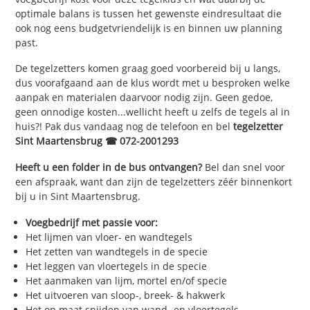
optimale balans is tussen het gewenste eindresultaat die
ook nog eens budgetvriendelijk is en binnen uw planning
past.
De tegelzetters komen graag goed voorbereid bij u langs,
dus voorafgaand aan de klus wordt met u besproken welke
aanpak en materialen daarvoor nodig zijn. Geen gedoe,
geen onnodige kosten...wellicht heeft u zelfs de tegels al in
huis?! Pak dus vandaag nog de telefoon en bel
tegelzetter
Sint Maartensbrug ☎ 072-2001293
Heeft u een folder in de bus ontvangen?
Bel dan snel voor
een afspraak, want dan zijn de tegelzetters zéér binnenkort
bij u in Sint Maartensbrug.
Voegbedrijf met passie voor:
Het lijmen van vloer- en wandtegels
Het zetten van wandtegels in de specie
Het leggen van vloertegels in de specie
Het aanmaken van lijm, mortel en/of specie
Het uitvoeren van sloop-, breek- & hakwerk
Het op maat snijden van wand- en vloertegels