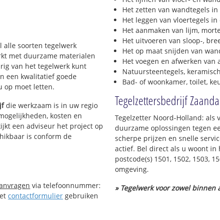
Het zetten van wandtegels in
Het leggen van vloertegels in
Het aanmaken van lijm, morte
Het uitvoeren van sloop-, bre
l alle soorten tegelwerk
Het op maat snijden van wand
werkt met duurzame materialen
Het voegen en afwerken van a
urig van het tegelwerk kunt
Natuursteentegels, keramisch
n een kwalitatief goede
Bad- of woonkamer, toilet, k
 u op moet letten.
Tegelzettersbedrijf Zaand
jf
die werkzaam is in uw regio
 mogelijkheden, kosten en
Tegelzetter Noord-Holland: als
ijkt een adviseur het project op
duurzame oplossingen tegen een
chikbaar is conform de
scherpe prijzen en snelle servi
actief. Bel direct als u woont 
postcode(s) 1501, 1502, 1503, 15
omgeving.
aanvragen
via telefoonnummer:
» Tegelwerk voor zowel binnen a
Het
contactformulier
gebruiken