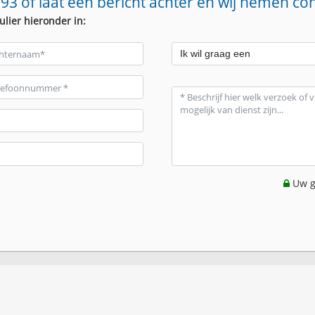
93 of laat een bericht achter en wij nemen co
ulier hieronder in:
Uw g