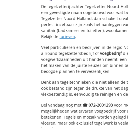
De tegelzetterij achter Tegelzetter Noord-Ho
Nieuw West
een gevestigde naam opgebouwd voor wat bet
Westerspoor
Tegelzetter Noord-Holland, dan schakelt u va
Westerwatering
perfect inzetbaar zijn zoals het aanleggen v
Oude Haven
sanitair (badkamers en toiletten), woonkame
Havenbuurt
Bekijk de
tarieven
.
Zuiderhout
Het Eiland
Veel particulieren en bedrijven in de regio 
Russische buurt
allround tegelzettersbedrijf of
voegbedrijf
die
voegwerkzaamheden uit handen neemt; een e
het maken van de juiste keuzes om binnen bu
beoogde plannen te verwezenlijken:
Denk aan tegeltechnieken die niet alleen de 
ook bestand zijn tegen de drukte van het dage
vlekbestendig is, eenvoudig te reinigen en de
Bel vandaag nog met
☎ 072-2001293
voor me
mogelijkheden wat ervaren voegbedrijf voor
betekenen. Tegels en mozaïk worden gelegd in
vloeren, maar ook exclusief tegelwerk
is veel