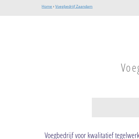
Home
›
Voegbedrijf Zaandam
Voe
Kogerveldwijk
Kogerveld
Voegbedrijf voor kwalitatief tegelwer
Boerejonkerbuur