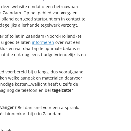
op deze website omdat u een betrouwbare
t
van Zaandam. Op het gebied van
voeg- en
Holland een goed startpunt om in contact te
agelijks allerhande tegelwerk verzorgt.
n Waddenbuurt
d
r of toilet in Zaandam (Noord-Holland) te
older
k u goed te laten
informeren
over wat een
lklus en wat daarbij de optimale balans is
rsbuurt
at die ook nog eens budgetvriendelijk is en
ed voorbereid bij u langs, dus voorafgaand
oken welke aanpak en materialen daarvoor
odige kosten...wellicht heeft u zelfs de
daag nog de telefoon en bel
tegelzetter
ntvangen?
Bel dan snel voor een afspraak,
éér binnenkort bij u in Zaandam.
dtegels