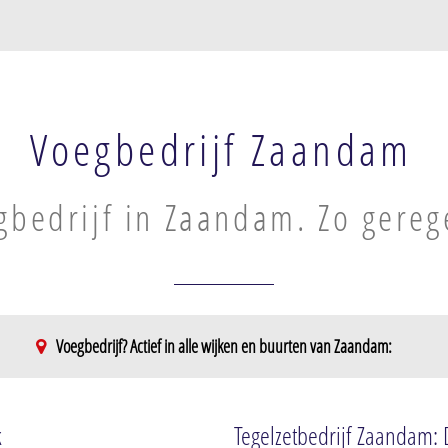
Voegbedrijf Zaandam
gbedrijf in Zaandam. Zo gereg
Voegbedrijf? Actief in alle wijken en buurten van Zaandam:
Pelders- en Hoornseveld
Zaandam Noo
Peldersveld
Kalf
k
Tegelzetbedrijf Zaandam: 
t
Hoornseveld
Kalverpolder