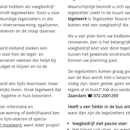
lland hebben als voegbedrijf
Waarschijnlijk bevindt u zich 
Poelenburg
Zaandam Wes
reft tegelwerken. Kiest u voor
tegelzetter zoekt in de buurt 
Poelenburg
Oud West
kkundige tegelzetters in die
tegelwerk
is Tegelzetter Noord-
Spoorbuurt
Rosmolenwijk
an vloerverwarming, egaliseren,
komen met een voegbedrijf die d
Schilders- e
Rosmolenbuurt
rvloeren en de sloop daarvan.
Zaandam Zui
Als u van plan bent uw badkame
Achtersluisp
renoveren, dan is het belangrij
Bomenbuurt
Noord-Holland zoeken een
voegbedrijf kost voor deze tege
Burgemeeste
 voor hen de tegel- en
tussen het gewenste eindresulta
rvaren vakman die helpt bij
binnen uw planning past.
dget te blijven en zo de
De tegelzetters komen graag go
aan de klus wordt met u bespr
tand des tijds doorstaan, maar
nodig zijn. Geen gedoe, geen onn
lijks leven. Strak tegelwerk dat
tegels al in huis?! Pak dus van
 hygiëne in huis bevordert.
Zaandam ☎ 072-2001293
er informatie en
Heeft u een folder in de bus o
 uw woning of bedrijfspand kan
want dan zijn de tegelzetters z
 lijm-vloeren of specie-
Voegbedrijf met passie voor:
al maatwerk
, want ieder project
Het lijmen van vloer- en wan