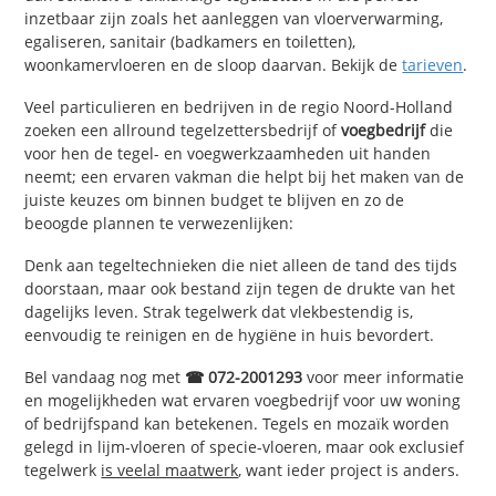
inzetbaar zijn zoals het aanleggen van vloerverwarming,
egaliseren, sanitair (badkamers en toiletten),
woonkamervloeren en de sloop daarvan. Bekijk de
tarieven
.
Veel particulieren en bedrijven in de regio Noord-Holland
zoeken een allround tegelzettersbedrijf of
voegbedrijf
die
voor hen de tegel- en voegwerkzaamheden uit handen
neemt; een ervaren vakman die helpt bij het maken van de
juiste keuzes om binnen budget te blijven en zo de
beoogde plannen te verwezenlijken:
Denk aan tegeltechnieken die niet alleen de tand des tijds
doorstaan, maar ook bestand zijn tegen de drukte van het
dagelijks leven. Strak tegelwerk dat vlekbestendig is,
eenvoudig te reinigen en de hygiëne in huis bevordert.
Bel vandaag nog met
☎ 072-2001293
voor meer informatie
en mogelijkheden wat ervaren voegbedrijf voor uw woning
of bedrijfspand kan betekenen. Tegels en mozaïk worden
gelegd in lijm-vloeren of specie-vloeren, maar ook exclusief
tegelwerk
is veelal maatwerk
, want ieder project is anders.